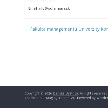
Email: info@odfarmara.sk
←
Fakulta managementu Univerzity Kom
Copyright © 2026
Banská Bystrica
. All rights reserved
Theme: ColorMag by
ThemeGrill
. Powered by
WordPr