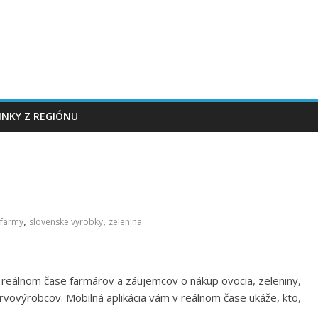
INKY Z REGIÓNU
,
,
 farmy
slovenske vyrobky
zelenina
v reálnom čase farmárov a záujemcov o nákup ovocia, zeleniny,
vovýrobcov. Mobilná aplikácia vám v reálnom čase ukáže, kto,