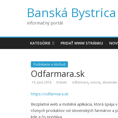
Banská Bystrica
informačný portál
KATEGÓRIE
PRIDAŤ WWW STRÁNKU
NOV
Podnikanie a obchod
Odfarmara.sk
,
,
19. júna 2018
tristate
odfarmara
ovocie
slovenske
https://odfarmara.sk
Bezplatná web a mobilná aplikácia, ktorá spája 
rôznych produktov od slovenských farmárov a pr
kde a čo predáva.