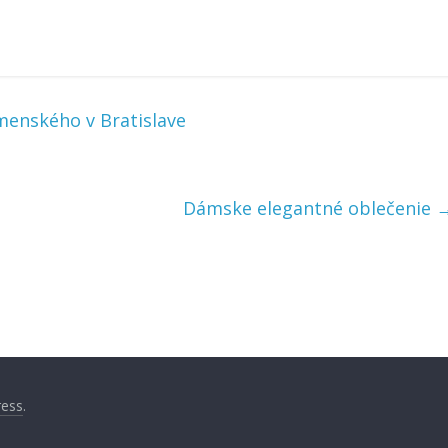
enského v Bratislave
Dámske elegantné oblečenie
.
ess
.