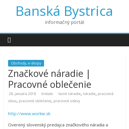
Banská Bystrica
informačný portál
Obchody, e-shopy
Značkové náradie |
Pracovné oblečenie
,
,
28. januára 2018
tristate
lacné náradie
náradie
pracovná
,
,
obuv
pracovné oblečenie
pracovné odevy
http://www.workie.sk
Overený slovenský predajca značkového náradia a