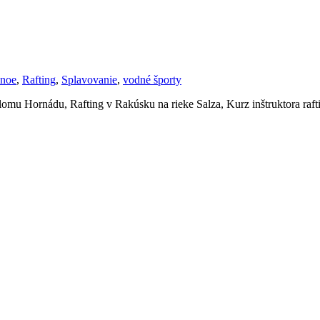
ánoe
,
Rafting
,
Splavovanie
,
vodné športy
 Prielomu Hornádu, Rafting v Rakúsku na rieke Salza, Kurz inštruktora raf