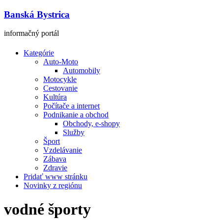
Banská Bystrica
informačný portál
Kategórie
Auto-Moto
Automobily
Motocykle
Cestovanie
Kultúra
Počítače a internet
Podnikanie a obchod
Obchody, e-shopy
Služby
Šport
Vzdelávanie
Zábava
Zdravie
Pridať www stránku
Novinky z regiónu
vodné športy