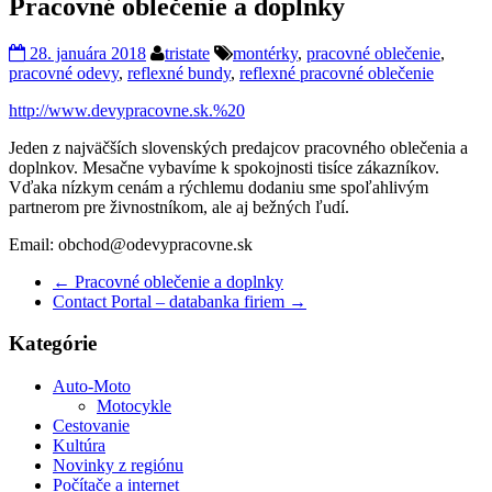
Pracovné oblečenie a doplnky
28. januára 2018
tristate
montérky
,
pracovné oblečenie
,
pracovné odevy
,
reflexné bundy
,
reflexné pracovné oblečenie
http://www.devypracovne.sk.%20
Jeden z najväčších slovenských predajcov pracovného oblečenia a
doplnkov. Mesačne vybavíme k spokojnosti tisíce zákazníkov.
Vďaka nízkym cenám a rýchlemu dodaniu sme spoľahlivým
partnerom pre živnostníkom, ale aj bežných ľudí.
Email: obchod@odevypracovne.sk
←
Pracovné oblečenie a doplnky
Contact Portal – databanka firiem
→
Kategórie
Auto-Moto
Motocykle
Cestovanie
Kultúra
Novinky z regiónu
Počítače a internet