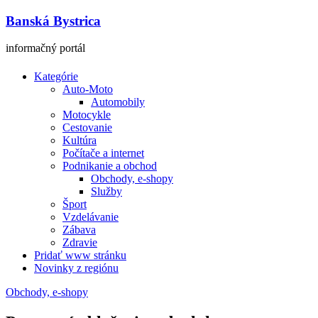
Banská Bystrica
informačný portál
Kategórie
Auto-Moto
Automobily
Motocykle
Cestovanie
Kultúra
Počítače a internet
Podnikanie a obchod
Obchody, e-shopy
Služby
Šport
Vzdelávanie
Zábava
Zdravie
Pridať www stránku
Novinky z regiónu
Obchody, e-shopy