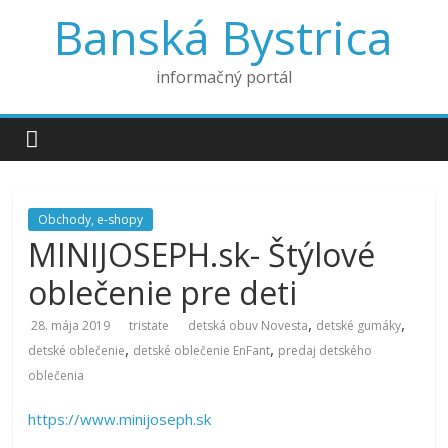
Banská Bystrica
informačný portál
Obchody, e-shopy
MINIJOSEPH.sk- Štýlové
oblečenie pre deti
,
,
28. mája 2019
tristate
detská obuv Novesta
detské gumáky
,
,
detské oblečenie
detské oblečenie EnFant
predaj detského
oblečenia
https://www.minijoseph.sk